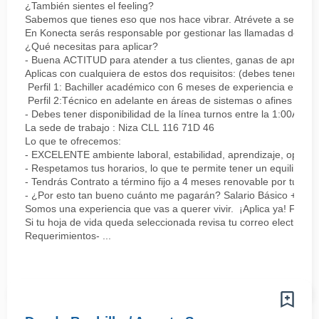
¿También sientes el feeling?
Sabemos que tienes eso que nos hace vibrar. Atrévete a ser parte
En Konecta serás responsable por gestionar las llamadas de clie
¿Qué necesitas para aplicar?
- Buena ACTITUD para atender a tus clientes, ganas de aprender
Aplicas con cualquiera de estos dos requisitos: (debes tener uno 
Perfil 1: Bachiller académico con 6 meses de experiencia en sopor
Perfil 2:Técnico en adelante en áreas de sistemas o afines Mín
- Debes tener disponibilidad de la línea turnos entre la 1:00AM 
La sede de trabajo : Niza CLL 116 71D 46
Lo que te ofrecemos:
- EXCELENTE ambiente laboral, estabilidad, aprendizaje, oportu
- Respetamos tus horarios, lo que te permite tener un equilibrio l
- Tendrás Contrato a término fijo a 4 meses renovable por tu de
- ¿Por esto tan bueno cuánto me pagarán? Salario Básico + varia
Somos una experiencia que vas a querer vivir. ¡Aplica ya! Feel
Si tu hoja de vida queda seleccionada revisa tu correo electrón
Requerimientos- ...