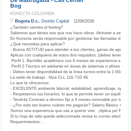
De Madrugada - Call Center
Bog
KONECTA COLOMBIA
Bogota D.c.
, Distrito Capital
11/06/2026
¿También sientes el feeling?
Sabemos que tienes eso que nos hace vibrar. Atrévete a ser parte
En Konecta serás responsable por gestionar las llamadas de clie
¿Qué necesitas para aplicar?
- Buena ACTITUD para atender a tus clientes, ganas de aprender
Aplicas con cualquiera de estos dos requisitos: (debes tener uno 
Perfil 1: Bachiller académico con 6 meses de experiencia en sopor
Perfil 2:Técnico en adelante en áreas de sistemas o afines Mín
- Debes tener disponibilidad de la línea turnos entre la 1:00AM 
La sede de trabajo : Niza CLL 116 71D 46
Lo que te ofrecemos:
- EXCELENTE ambiente laboral, estabilidad, aprendizaje, oportu
- Respetamos tus horarios, lo que te permite tener un equilibrio l
- Tendrás Contrato a término fijo a 4 meses renovable por tu de
- ¿Por esto tan bueno cuánto me pagarán? Salario Básico + varia
Somos una experiencia que vas a querer vivir. ¡Aplica ya! Feel
Si tu hoja de vida queda seleccionada revisa tu correo electrón
Requerimientos- ...