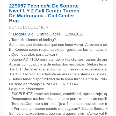
229057 Técnico/a De Soporte
Nivel 1 Y 2 Call Center Turnos
De Madrugada - Call Center
Bog
KONECTA COLOMBIA
Bogota D.c.
, Distrito Capital
11/06/2026
¿También sientes el feeling?
Sabemos que tienes eso que nos hace vibrar. Atrévete a ser parte
En Konecta serás responsable por gestionar las llamadas de clie
¿Qué necesitas para aplicar?
- Buena ACTITUD para atender a tus clientes, ganas de aprender
Aplicas con cualquiera de estos dos requisitos: (debes tener uno 
Perfil 1: Bachiller académico con 6 meses de experiencia en sopor
Perfil 2:Técnico en adelante en áreas de sistemas o afines Mín
- Debes tener disponibilidad de la línea turnos entre la 1:00AM 
La sede de trabajo : Niza CLL 116 71D 46
Lo que te ofrecemos:
- EXCELENTE ambiente laboral, estabilidad, aprendizaje, oportu
- Respetamos tus horarios, lo que te permite tener un equilibrio l
- Tendrás Contrato a término fijo a 4 meses renovable por tu de
- ¿Por esto tan bueno cuánto me pagarán? Salario Básico + varia
Somos una experiencia que vas a querer vivir. ¡Aplica ya! Feel