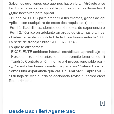
Sabemos que tienes eso que nos hace vibrar. Atrévete a ser parte
En Konecta serás responsable por gestionar las llamadas de clie
¿Qué necesitas para aplicar?
- Buena ACTITUD para atender a tus clientes, ganas de aprender
Aplicas con cualquiera de estos dos requisitos: (debes tener uno 
Perfil 1: Bachiller académico con 6 meses de experiencia en sopor
Perfil 2:Técnico en adelante en áreas de sistemas o afines Mín
- Debes tener disponibilidad de la línea turnos entre la 1:00AM 
La sede de trabajo : Niza CLL 116 71D 46
Lo que te ofrecemos:
- EXCELENTE ambiente laboral, estabilidad, aprendizaje, oportu
- Respetamos tus horarios, lo que te permite tener un equilibrio l
- Tendrás Contrato a término fijo a 4 meses renovable por tu de
- ¿Por esto tan bueno cuánto me pagarán? Salario Básico + varia
Somos una experiencia que vas a querer vivir. ¡Aplica ya! Feel
Si tu hoja de vida queda seleccionada revisa tu correo electrón
Requerimientos- ...
Desde Bachiller/ Agente Sac