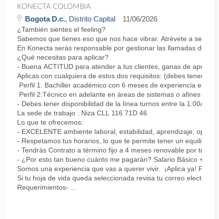
KONECTA COLOMBIA
Bogota D.c.
, Distrito Capital
11/06/2026
¿También sientes el feeling?
Sabemos que tienes eso que nos hace vibrar. Atrévete a ser parte
En Konecta serás responsable por gestionar las llamadas de clie
¿Qué necesitas para aplicar?
- Buena ACTITUD para atender a tus clientes, ganas de aprender
Aplicas con cualquiera de estos dos requisitos: (debes tener uno 
Perfil 1: Bachiller académico con 6 meses de experiencia en sopor
Perfil 2:Técnico en adelante en áreas de sistemas o afines Mín
- Debes tener disponibilidad de la línea turnos entre la 1:00AM 
La sede de trabajo : Niza CLL 116 71D 46
Lo que te ofrecemos:
- EXCELENTE ambiente laboral, estabilidad, aprendizaje, oportu
- Respetamos tus horarios, lo que te permite tener un equilibrio l
- Tendrás Contrato a término fijo a 4 meses renovable por tu de
- ¿Por esto tan bueno cuánto me pagarán? Salario Básico + varia
Somos una experiencia que vas a querer vivir. ¡Aplica ya! Feel
Si tu hoja de vida queda seleccionada revisa tu correo electrón
Requerimientos- ...