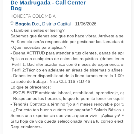
De Madrugada - Call Center
Bog
KONECTA COLOMBIA
Bogota D.c.
, Distrito Capital
11/06/2026
¿También sientes el feeling?
Sabemos que tienes eso que nos hace vibrar. Atrévete a ser parte
En Konecta serás responsable por gestionar las llamadas de clie
¿Qué necesitas para aplicar?
- Buena ACTITUD para atender a tus clientes, ganas de aprender
Aplicas con cualquiera de estos dos requisitos: (debes tener uno 
Perfil 1: Bachiller académico con 6 meses de experiencia en sopor
Perfil 2:Técnico en adelante en áreas de sistemas o afines Mín
- Debes tener disponibilidad de la línea turnos entre la 1:00AM 
La sede de trabajo : Niza CLL 116 71D 46
Lo que te ofrecemos:
- EXCELENTE ambiente laboral, estabilidad, aprendizaje, oportu
- Respetamos tus horarios, lo que te permite tener un equilibrio l
- Tendrás Contrato a término fijo a 4 meses renovable por tu de
- ¿Por esto tan bueno cuánto me pagarán? Salario Básico + varia
Somos una experiencia que vas a querer vivir. ¡Aplica ya! Feel
Si tu hoja de vida queda seleccionada revisa tu correo electrón
Requerimientos- ...