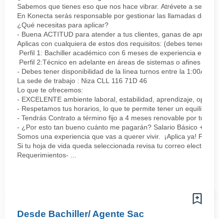
Sabemos que tienes eso que nos hace vibrar. Atrévete a ser parte
En Konecta serás responsable por gestionar las llamadas de clie
¿Qué necesitas para aplicar?
- Buena ACTITUD para atender a tus clientes, ganas de aprender
Aplicas con cualquiera de estos dos requisitos: (debes tener uno 
Perfil 1: Bachiller académico con 6 meses de experiencia en sopor
Perfil 2:Técnico en adelante en áreas de sistemas o afines Mín
- Debes tener disponibilidad de la línea turnos entre la 1:00AM 
La sede de trabajo : Niza CLL 116 71D 46
Lo que te ofrecemos:
- EXCELENTE ambiente laboral, estabilidad, aprendizaje, oportu
- Respetamos tus horarios, lo que te permite tener un equilibrio l
- Tendrás Contrato a término fijo a 4 meses renovable por tu de
- ¿Por esto tan bueno cuánto me pagarán? Salario Básico + varia
Somos una experiencia que vas a querer vivir. ¡Aplica ya! Feel
Si tu hoja de vida queda seleccionada revisa tu correo electrón
Requerimientos- ...
Desde Bachiller/ Agente Sac