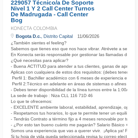
229057 Técnico/a De Soporte
Nivel 1 Y 2 Call Center Turnos
De Madrugada - Call Center
Bog
KONECTA COLOMBIA
Bogota D.c.
, Distrito Capital
11/06/2026
¿También sientes el feeling?
Sabemos que tienes eso que nos hace vibrar. Atrévete a ser parte
En Konecta serás responsable por gestionar las llamadas de clie
¿Qué necesitas para aplicar?
- Buena ACTITUD para atender a tus clientes, ganas de aprender
Aplicas con cualquiera de estos dos requisitos: (debes tener uno 
Perfil 1: Bachiller académico con 6 meses de experiencia en sopor
Perfil 2:Técnico en adelante en áreas de sistemas o afines Mín
- Debes tener disponibilidad de la línea turnos entre la 1:00AM 
La sede de trabajo : Niza CLL 116 71D 46
Lo que te ofrecemos:
- EXCELENTE ambiente laboral, estabilidad, aprendizaje, oportu
- Respetamos tus horarios, lo que te permite tener un equilibrio l
- Tendrás Contrato a término fijo a 4 meses renovable por tu de
- ¿Por esto tan bueno cuánto me pagarán? Salario Básico + varia
Somos una experiencia que vas a querer vivir. ¡Aplica ya! Feel
Si tu hoja de vida queda seleccionada revisa tu correo electrón