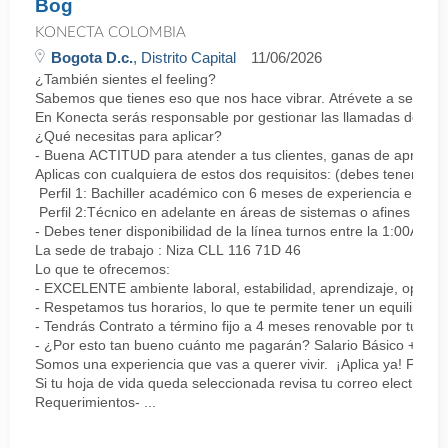
Bog
KONECTA COLOMBIA
Bogota D.c.
, Distrito Capital
11/06/2026
¿También sientes el feeling?
Sabemos que tienes eso que nos hace vibrar. Atrévete a ser parte
En Konecta serás responsable por gestionar las llamadas de clie
¿Qué necesitas para aplicar?
- Buena ACTITUD para atender a tus clientes, ganas de aprender
Aplicas con cualquiera de estos dos requisitos: (debes tener uno 
Perfil 1: Bachiller académico con 6 meses de experiencia en sopor
Perfil 2:Técnico en adelante en áreas de sistemas o afines Mín
- Debes tener disponibilidad de la línea turnos entre la 1:00AM 
La sede de trabajo : Niza CLL 116 71D 46
Lo que te ofrecemos:
- EXCELENTE ambiente laboral, estabilidad, aprendizaje, oportu
- Respetamos tus horarios, lo que te permite tener un equilibrio l
- Tendrás Contrato a término fijo a 4 meses renovable por tu de
- ¿Por esto tan bueno cuánto me pagarán? Salario Básico + varia
Somos una experiencia que vas a querer vivir. ¡Aplica ya! Feel
Si tu hoja de vida queda seleccionada revisa tu correo electrón
Requerimientos- ...