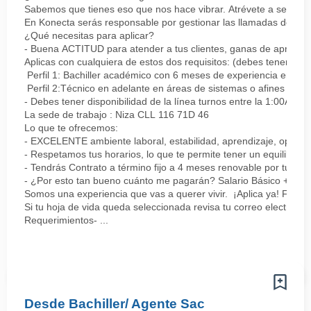
Sabemos que tienes eso que nos hace vibrar. Atrévete a ser parte
En Konecta serás responsable por gestionar las llamadas de clie
¿Qué necesitas para aplicar?
- Buena ACTITUD para atender a tus clientes, ganas de aprender
Aplicas con cualquiera de estos dos requisitos: (debes tener uno 
Perfil 1: Bachiller académico con 6 meses de experiencia en sopor
Perfil 2:Técnico en adelante en áreas de sistemas o afines Mín
- Debes tener disponibilidad de la línea turnos entre la 1:00AM 
La sede de trabajo : Niza CLL 116 71D 46
Lo que te ofrecemos:
- EXCELENTE ambiente laboral, estabilidad, aprendizaje, oportu
- Respetamos tus horarios, lo que te permite tener un equilibrio l
- Tendrás Contrato a término fijo a 4 meses renovable por tu de
- ¿Por esto tan bueno cuánto me pagarán? Salario Básico + varia
Somos una experiencia que vas a querer vivir. ¡Aplica ya! Feel
Si tu hoja de vida queda seleccionada revisa tu correo electrón
Requerimientos- ...
Desde Bachiller/ Agente Sac