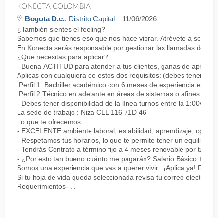
KONECTA COLOMBIA
Bogota D.c.
, Distrito Capital
11/06/2026
¿También sientes el feeling?
Sabemos que tienes eso que nos hace vibrar. Atrévete a ser parte
En Konecta serás responsable por gestionar las llamadas de clie
¿Qué necesitas para aplicar?
- Buena ACTITUD para atender a tus clientes, ganas de aprender
Aplicas con cualquiera de estos dos requisitos: (debes tener uno 
Perfil 1: Bachiller académico con 6 meses de experiencia en sopor
Perfil 2:Técnico en adelante en áreas de sistemas o afines Mín
- Debes tener disponibilidad de la línea turnos entre la 1:00AM 
La sede de trabajo : Niza CLL 116 71D 46
Lo que te ofrecemos:
- EXCELENTE ambiente laboral, estabilidad, aprendizaje, oportu
- Respetamos tus horarios, lo que te permite tener un equilibrio l
- Tendrás Contrato a término fijo a 4 meses renovable por tu de
- ¿Por esto tan bueno cuánto me pagarán? Salario Básico + varia
Somos una experiencia que vas a querer vivir. ¡Aplica ya! Feel
Si tu hoja de vida queda seleccionada revisa tu correo electrón
Requerimientos- ...