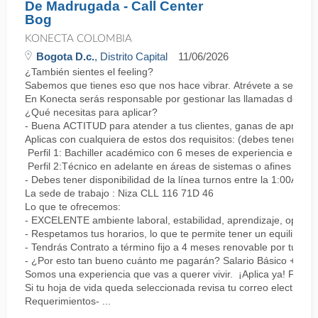
De Madrugada - Call Center
Bog
KONECTA COLOMBIA
Bogota D.c.
, Distrito Capital
11/06/2026
¿También sientes el feeling?
Sabemos que tienes eso que nos hace vibrar. Atrévete a ser parte
En Konecta serás responsable por gestionar las llamadas de clie
¿Qué necesitas para aplicar?
- Buena ACTITUD para atender a tus clientes, ganas de aprender
Aplicas con cualquiera de estos dos requisitos: (debes tener uno 
Perfil 1: Bachiller académico con 6 meses de experiencia en sopor
Perfil 2:Técnico en adelante en áreas de sistemas o afines Mín
- Debes tener disponibilidad de la línea turnos entre la 1:00AM 
La sede de trabajo : Niza CLL 116 71D 46
Lo que te ofrecemos:
- EXCELENTE ambiente laboral, estabilidad, aprendizaje, oportu
- Respetamos tus horarios, lo que te permite tener un equilibrio l
- Tendrás Contrato a término fijo a 4 meses renovable por tu de
- ¿Por esto tan bueno cuánto me pagarán? Salario Básico + varia
Somos una experiencia que vas a querer vivir. ¡Aplica ya! Feel
Si tu hoja de vida queda seleccionada revisa tu correo electrón
Requerimientos- ...