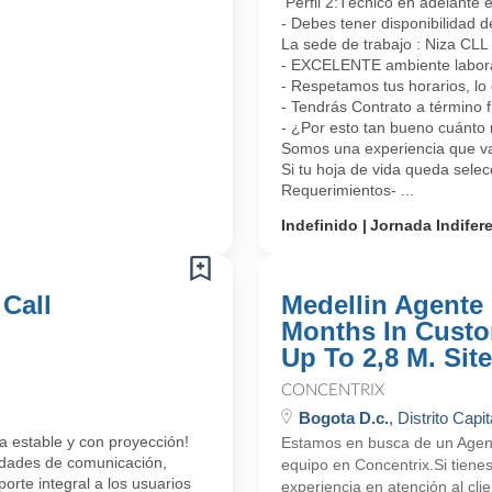
Perfil 2:Técnico en adelante 
- Debes tener disponibilidad d
La sede de trabajo : Niza CL
- EXCELENTE ambiente laboral
- Respetamos tus horarios, lo 
- Tendrás Contrato a término 
- ¿Por esto tan bueno cuánto 
Somos una experiencia que vas
Si tu hoja de vida queda sele
Requerimientos- ...
Indefinido
Jornada Indifer
 Call
Medellin Agente 
Months In Custo
Up To 2,8 M. Site
CONCENTRIX
Bogota D.c.
, Distrito Capit
a estable y con proyección!
Estamos en busca de un Agente
lidades de comunicación,
equipo en Concentrix.Si tiene
orte integral a los usuarios
experiencia en atención al cli