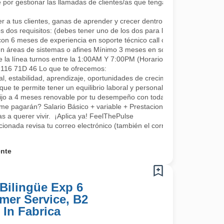
por gestionar las llamadas de clientes/as que tengan algún requerimie
a tus clientes, ganas de aprender y crecer dentro de la compañía co
s dos requisitos: (debes tener uno de los dos para la continuidad, se a
con 6 meses de experiencia en soporte técnico call center.
en áreas de sistemas o afines Mínimo 3 meses en soporte o áreas rel
e la línea turnos entre la 1:00AM Y 7:00PM (Horarios rotativos, 1 día 
L 116 71D 46 Lo que te ofrecemos:
, estabilidad, aprendizaje, oportunidades de crecimiento, tenemos fo
que te permite tener un equilibrio laboral y personal
fijo a 4 meses renovable por tu desempeño con todas las prestaciones 
me pagarán? Salario Básico + variable + Prestaciones por ley.
 a querer vivir. ¡Aplica ya! FeelThePulse
ccionada revisa tu correo electrónico (también el correo no deseado) 
ente
Bilingüe Exp 6
mer Service, B2
 In Fabrica