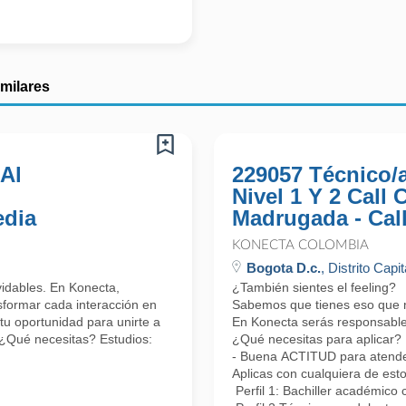
imilares
 Al
229057 Técnico/
Nivel 1 Y 2 Call
edia
Madrugada - Cal
KONECTA COLOMBIA
Bogota D.c.
, Distrito Capit
lvidables. En Konecta,
¿También sientes el feeling?
formar cada interacción en
Sabemos que tienes eso que nos
tu oportunidad para unirte a
En Konecta serás responsable 
 ¿Qué necesitas? Estudios:
¿Qué necesitas para aplicar?
- Buena ACTITUD para atender 
Aplicas con cualquiera de esto
Perfil 1: Bachiller académico 