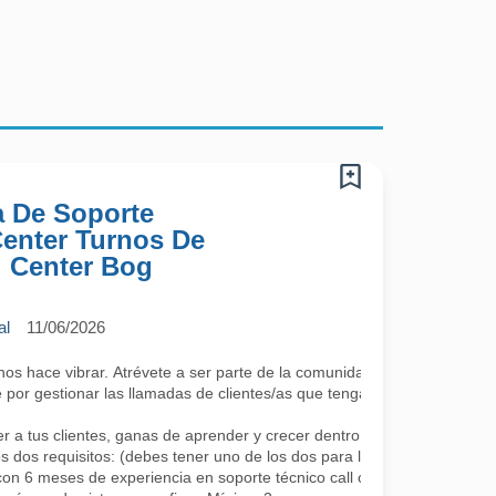
a De Soporte
 Center Turnos De
l Center Bog
al
11/06/2026
 hace vibrar. Atrévete a ser parte de la comunidad más cool; lo único 
por gestionar las llamadas de clientes/as que tengan algún requerimie
a tus clientes, ganas de aprender y crecer dentro de la compañía co
s dos requisitos: (debes tener uno de los dos para la continuidad, se a
con 6 meses de experiencia en soporte técnico call center.