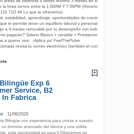
en áreas de sistemas o afines Mínimo 3 meses en soporte o áreas rel
e la línea turnos entre la 1:00AM Y 7:00PM (Horarios rotativos, 1 día 
L 116 71D 46 Lo que te ofrecemos:
, estabilidad, aprendizaje, oportunidades de crecimiento, tenemos fo
que te permite tener un equilibrio laboral y personal
fijo a 4 meses renovable por tu desempeño con todas las prestaciones 
me pagarán? Salario Básico + variable + Prestaciones por ley.
 a querer vivir. ¡Aplica ya! FeelThePulse
ccionada revisa tu correo electrónico (también el correo no deseado) 
ente
Bilingüe Exp 6
mer Service, B2
 In Fabrica
al
11/06/2026
 Bilingüe con experiencia para unirse a nuestro
s un dominio avanzado del idioma y una sólida
ente, esta oportunidad es para ti.Ofrecemos un