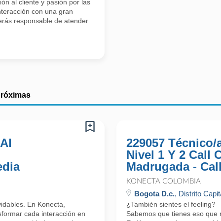
n al cliente y pasión por las
interacción con una gran
erás responsable de atender
próximas
 Al
229057 Técnico/
Nivel 1 Y 2 Call
edia
Madrugada - Cal
KONECTA COLOMBIA
Bogota D.c.
, Distrito Capit
lvidables. En Konecta,
¿También sientes el feeling?
formar cada interacción en
Sabemos que tienes eso que nos