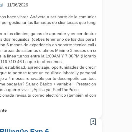
al
11/06/2026
 hace vibrar. Atrévete a ser parte de la comunidad más cool; lo único 
por gestionar las llamadas de clientes/as que tengan algún requerimie
a tus clientes, ganas de aprender y crecer dentro de la compañía co
s dos requisitos: (debes tener uno de los dos para la continuidad, se a
con 6 meses de experiencia en soporte técnico call center.
en áreas de sistemas o afines Mínimo 3 meses en soporte o áreas rel
e la línea turnos entre la 1:00AM Y 7:00PM (Horarios rotativos, 1 día 
L 116 71D 46 Lo que te ofrecemos:
, estabilidad, aprendizaje, oportunidades de crecimiento, tenemos fo
que te permite tener un equilibrio laboral y personal
fijo a 4 meses renovable por tu desempeño con todas las prestaciones 
me pagarán? Salario Básico + variable + Prestaciones por ley.
 a querer vivir. ¡Aplica ya! FeelThePulse
ccionada revisa tu correo electrónico (también el correo no deseado) 
ente
Bilingüe Exp 6