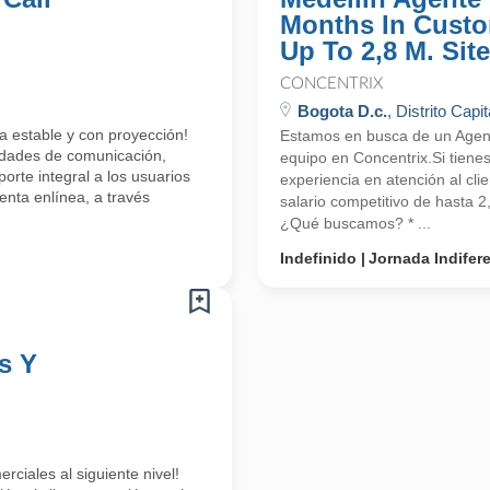
Months In Custo
Up To 2,8 M. Site
CONCENTRIX
Bogota D.c.
, Distrito Capit
a estable y con proyección!
Estamos en busca de un Agente
lidades de comunicación,
equipo en Concentrix.Si tiene
orte integral a los usuarios
experiencia en atención al cli
enta enlínea, a través
salario competitivo de hasta 
¿Qué buscamos? * ...
Indefinido
Jornada Indifer
s Y
rciales al siguiente nivel!