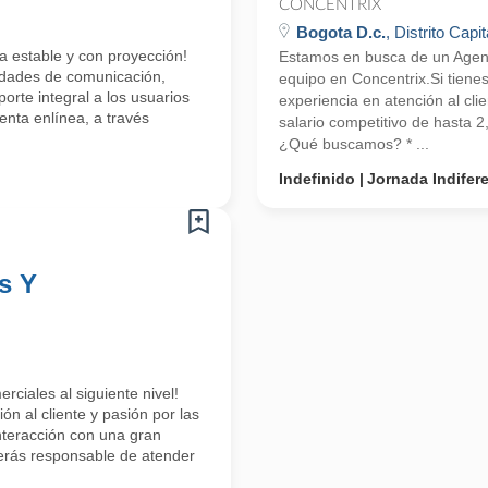
CONCENTRIX
Bogota D.c.
, Distrito Capit
a estable y con proyección!
Estamos en busca de un Agente
lidades de comunicación,
equipo en Concentrix.Si tiene
orte integral a los usuarios
experiencia en atención al cli
enta enlínea, a través
salario competitivo de hasta 
¿Qué buscamos? * ...
Indefinido
Jornada Indifer
s Y
rciales al siguiente nivel!
n al cliente y pasión por las
interacción con una gran
erás responsable de atender