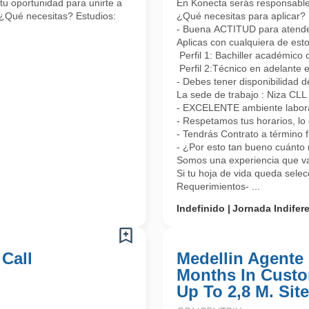
tu oportunidad para unirte a
En Konecta serás responsable 
 ¿Qué necesitas? Estudios:
¿Qué necesitas para aplicar?
- Buena ACTITUD para atender 
Aplicas con cualquiera de esto
Perfil 1: Bachiller académico 
Perfil 2:Técnico en adelante 
- Debes tener disponibilidad d
La sede de trabajo : Niza CL
- EXCELENTE ambiente laboral
- Respetamos tus horarios, lo 
- Tendrás Contrato a término 
- ¿Por esto tan bueno cuánto 
Somos una experiencia que vas
Si tu hoja de vida queda sele
Requerimientos- ...
Indefinido
Jornada Indifer
 Call
Medellin Agente 
Months In Custo
Up To 2,8 M. Site