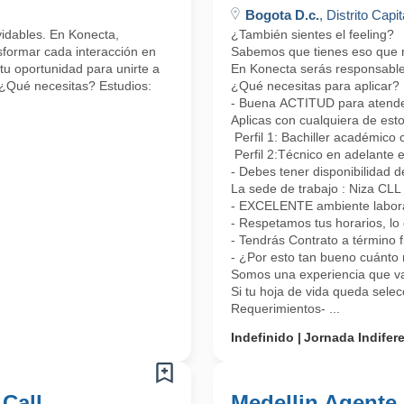
Bogota D.c.
, Distrito Capit
lvidables. En Konecta,
¿También sientes el feeling?
formar cada interacción en
Sabemos que tienes eso que nos
tu oportunidad para unirte a
En Konecta serás responsable 
 ¿Qué necesitas? Estudios:
¿Qué necesitas para aplicar?
- Buena ACTITUD para atender 
Aplicas con cualquiera de esto
Perfil 1: Bachiller académico 
Perfil 2:Técnico en adelante 
- Debes tener disponibilidad d
La sede de trabajo : Niza CL
- EXCELENTE ambiente laboral
- Respetamos tus horarios, lo 
- Tendrás Contrato a término 
- ¿Por esto tan bueno cuánto 
Somos una experiencia que vas
Si tu hoja de vida queda sele
Requerimientos- ...
Indefinido
Jornada Indifer
 Call
Medellin Agente 